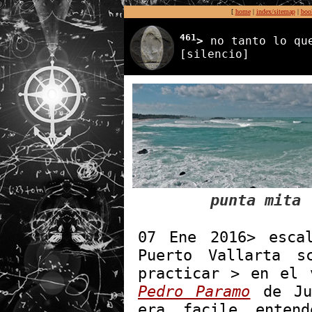
[
home
|
index/sitemap
|
boo
461
>
no tanto lo que
[silencio]
punta mita
07 Ene 2016> esca
Puerto Vallarta s
practicar > en el 
Pedro Paramo
de Jua
era facile enten