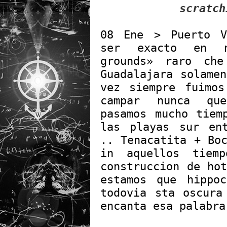
scratch
08 Ene > Puerto 
ser exacto en n
grounds» raro ch
Guadalajara solame
vez siempre fuimo
campar nunca qu
pasamos mucho tiem
las playas sur en
.. Tenacatita + Bo
in aquellos tiem
construccion de ho
estamos que hippo
todovia sta oscura
encanta esa palabra